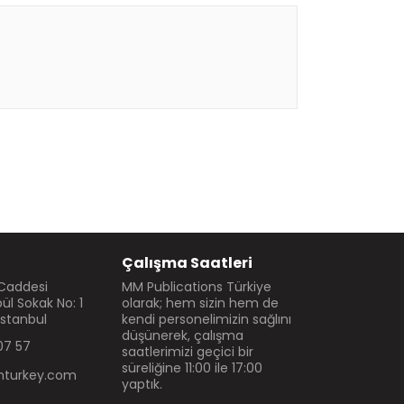
Çalışma Saatleri
 Caddesi
MM Publications Türkiye
l Sokak No: 1
olarak; hem sizin hem de
İstanbul
kendi personelimizin sağlını
düşünerek, çalışma
07 57
saatlerimizi geçici bir
süreliğine 11:00 ile 17:00
turkey.com
yaptık.