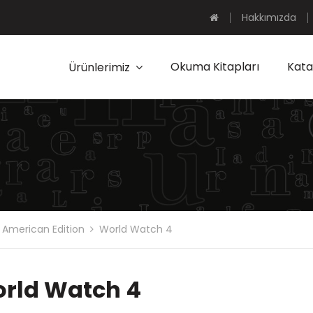
Hakkımızda
Okuma Kitapları
Kata
Ürünlerimiz
 American Edition
World Watch 4
rld Watch 4