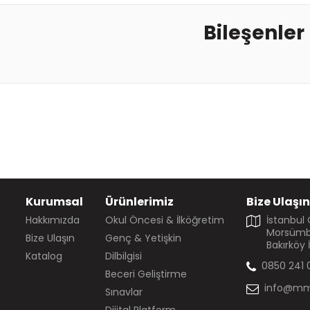
Bileşenler
Kurumsal
Ürünlerimiz
Bize Ulaşın
Hakkımızda
Okul Öncesi & İlköğretim
İstanbul
Morsümbü
Bize Ulaşın
Genç & Yetişkin
Bakırköy 
Katalog
Dilbilgisi
0850 241 
Beceri Geliştirme
info@mm
Sınavlar