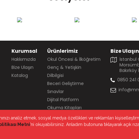
Kurumsal
Ürünlerimiz
Bize Ulaşın
Hakkımızda
Okul Öncesi & İlköğretim
İstanbul
Morsümbü
Bize Ulaşın
Genç & Yetişkin
Bakırköy 
Katalog
Dilbilgisi
0850 241 
Beceri Geliştirme
info@mm
Sınavlar
Dijital Platform
Okuma Kitapları
anımınızı analiz etmek, sosyal medya özellikleri ve reklamları kişiselleşt
litikası Metni
’ni okuyabilirsiniz. Anladım butonuna tıklayarak açık 