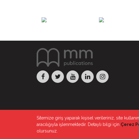
Sitemize giriş yaparak kişisel verileriniz, site kull
aracılığıyla işlenmektedir. Detaylı bilgi için
Çerez Po
© 2020 MM Publications Türkiye
olursunuz.