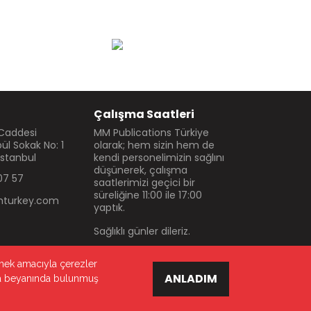
Çalışma Saatleri
 Caddesi
MM Publications Türkiye
l Sokak No: 1
olarak; hem sizin hem de
İstanbul
kendi personelimizin sağlını
düşünerek, çalışma
07 57
saatlerimizi geçici bir
süreliğine 11:00 ile 17:00
turkey.com
yaptık.
Sağlıklı günler dileriz.
irmek amacıyla çerezler
ANLADIM
rıza beyanında bulunmuş
Çerez Politikası
Gizlilik politikası