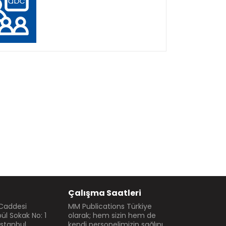
Çalışma Saatleri
 Caddesi
MM Publications Türkiye
l Sokak No: 1
olarak; hem sizin hem de
İstanbul
kendi personelimizin sağlını