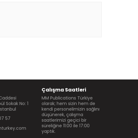
Çalışma Saatleri
 Caddesi
MM Publications Türkiye
l Sokak No: 1
olarak; hem sizin hem de
İstanbul
kendi personelimizin sağlını
düşünerek, çalışma
07 57
saatlerimizi geçici bir
süreliğine 11:00 ile 17:00
turkey.com
yaptık.