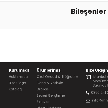
Bileşenler
Kurumsal
Ürünlerimiz
Bize Ulaşın
Hakkımızda
Okul Öncesi & İlköğretim
İstanbul
Morsümbü
Bize Ulaşın
Genç & Yetişkin
Bakırköy 
Katalog
Dilbilgisi
0850 241 
Beceri Geliştirme
info@mm
Sınavlar