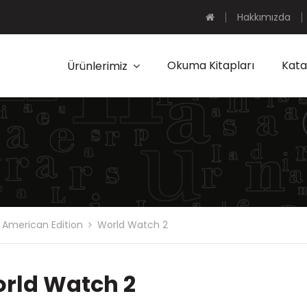
Hakkımızda
Okuma Kitapları
Kata
Ürünlerimiz
 American Edition
World Watch 2
rld Watch 2