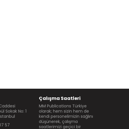
Çalışma Saatleri
 Caddesi
MM Publications Türkiye
l Sokak No: 1
olarak; hem sizin hem de
İstanbul
kendi personelimizin sağlını
düşünerek, çalışma
07 57
saatlerimizi geçici bir