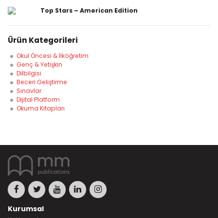
Top Stars – American Edition
Ürün Kategorileri
Okul Öncesi & İlköğretim
Genç & Yetişkin
Dilbilgisi
Beceri Geliştirme
Sınavlar
Dijital Platform
Okuma Kitapları
Kurumsal