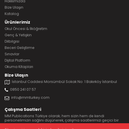
Hakkımızda
Bize Ulaşın
Katalog
Ürünlerimiz
Okul Öncesi & İlköğretim
Genç & Yetişkin
Dilbilgisi
Beceri Geliştirme
Sınavlar
Dijital Platform
Okuma Kitapları
Bize Ulaşın
İstanbul Caddesi Morsümbül Sokak No: 1 Bakırköy İstanbul
0850 241 07 57
info@mmturkey.com
Çalışma Saatleri
MM Publications Türkiye olarak; hem sizin hem de kendi
personelimizin sağlını düşünerek, çalışma saatlerimizi geçici bir
süreliğine 11:00 ile 17:00 yaptık.