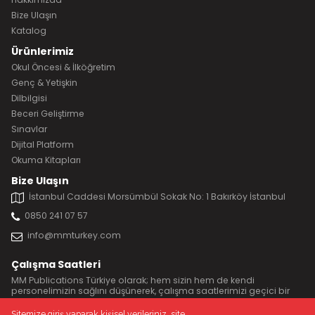
Bize Ulaşın
Katalog
Ürünlerimiz
Okul Öncesi & İlköğretim
Genç & Yetişkin
Dilbilgisi
Beceri Geliştirme
Sınavlar
Dijital Platform
Okuma Kitapları
Bize Ulaşın
İstanbul Caddesi Morsümbül Sokak No: 1 Bakırköy İstanbul
0850 241 07 57
info@mmturkey.com
Çalışma Saatleri
MM Publications Türkiye olarak; hem sizin hem de kendi
personelimizin sağlını düşünerek, çalışma saatlerimizi geçici bir
süreliğine 11:00 ile 17:00 yaptık.
Sitemize giriş yaparak kişisel verileriniz, site