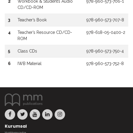
2
Workbook & Student’s Audio
978-960-573-706-1
CD/CD-ROM
3
Teacher’s Book
978-960-573-707-8
4
Teacher’s Resource CD/CD-
978-618-05-0400-2
ROM
5
Class CDs
978-960-573-750-4
6
IWB Material
978-960-573-752-8
Kurumsal
Hakkımızda