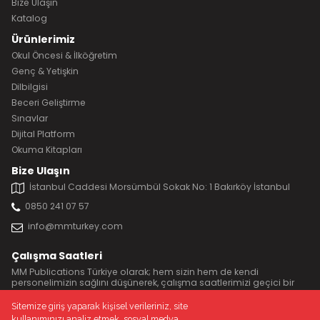
Bize Ulaşın
Katalog
Ürünlerimiz
Okul Öncesi & İlköğretim
Genç & Yetişkin
Dilbilgisi
Beceri Geliştirme
Sınavlar
Dijital Platform
Okuma Kitapları
Bize Ulaşın
İstanbul Caddesi Morsümbül Sokak No: 1 Bakırköy İstanbul
0850 241 07 57
info@mmturkey.com
Çalışma Saatleri
MM Publications Türkiye olarak; hem sizin hem de kendi
personelimizin sağlını düşünerek, çalışma saatlerimizi geçici bir
süreliğine 11:00 ile 17:00 yaptık.
Sitemize giriş yaparak kişisel verileriniz, site
Sağlıklı günler dileriz.
kullanımınızı analiz etmek, sosyal medya