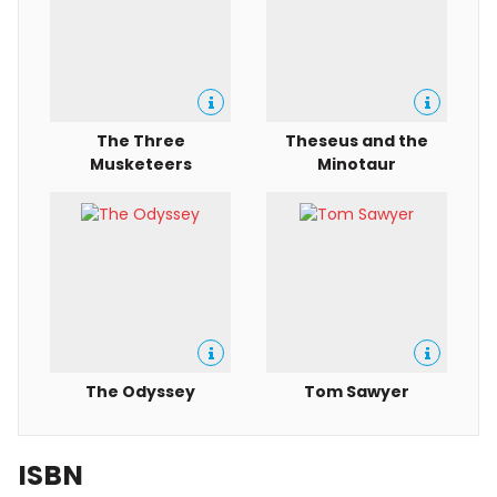
The Three
Theseus and the
Musketeers
Minotaur
The Odyssey
Tom Sawyer
ISBN