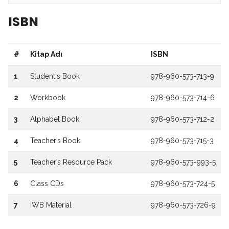
ISBN
#
Kitap Adı
ISBN
1
Student's Book
978-960-573-713-9
2
Workbook
978-960-573-714-6
3
Alphabet Book
978-960-573-712-2
4
Teacher’s Book
978-960-573-715-3
5
Teacher’s Resource Pack
978-960-573-993-5
6
Class CDs
978-960-573-724-5
7
IWB Material
978-960-573-726-9