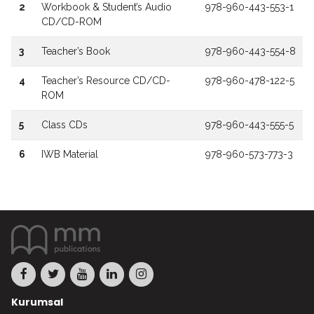
2
Workbook & Student’s Audio
978-960-443-553-1
CD/CD-ROM
3
Teacher’s Book
978-960-443-554-8
4
Teacher’s Resource CD/CD-
978-960-478-122-5
ROM
5
Class CDs
978-960-443-555-5
6
IWB Material
978-960-573-773-3
Kurumsal