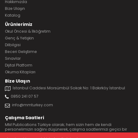
Hakkımızda
Bize Ulaşın
Katalog
Ürünlerimiz
Okul Öncesi & İlköğretim
Genç & Yetişkin
Dilbilgisi
Beceri Geliştirme
Sınavlar
Dijital Platform
Okuma Kitapları
Bize Ulaşın
İstanbul Caddesi Morsümbül Sokak No: 1 Bakırköy İstanbul
0850 241 07 57
info@mmturkey.com
Çalışma Saatleri
MM Publications Türkiye olarak; hem sizin hem de kendi
personelimizin sağlını düşünerek, çalışma saatlerimizi geçici bir
süreliğine 11:00 ile 17:00 yaptık.