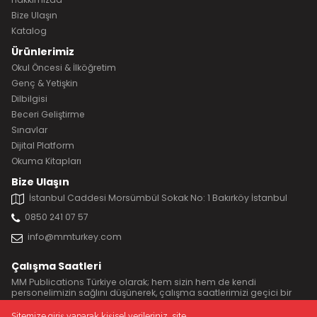
Bize Ulaşın
Katalog
Ürünlerimiz
Okul Öncesi & İlköğretim
Genç & Yetişkin
Dilbilgisi
Beceri Geliştirme
Sınavlar
Dijital Platform
Okuma Kitapları
Bize Ulaşın
İstanbul Caddesi Morsümbül Sokak No: 1 Bakırköy İstanbul
0850 241 07 57
info@mmturkey.com
Çalışma Saatleri
MM Publications Türkiye olarak; hem sizin hem de kendi
personelimizin sağlını düşünerek, çalışma saatlerimizi geçici bir
süreliğine 11:00 ile 17:00 yaptık.
Sitemize giriş yaparak kişisel verileriniz, site